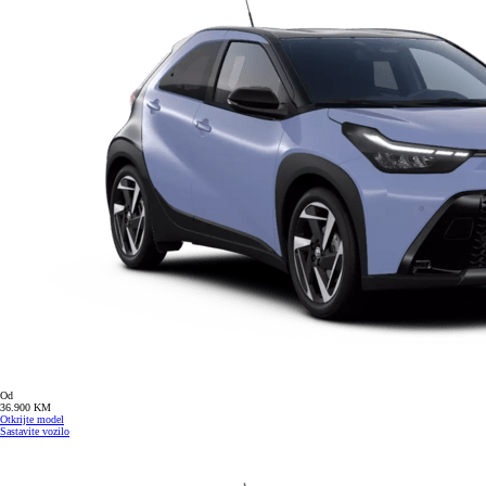
Od
36.900 KM
Otkrijte model
Sastavite vozilo