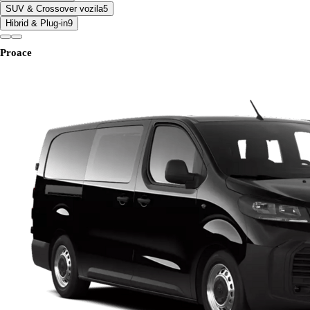
SUV & Crossover vozila
5
Hibrid & Plug-in
9
Proace