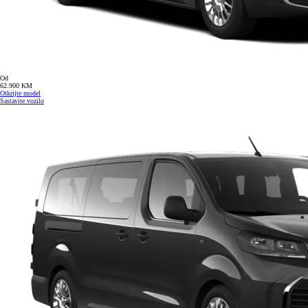
Od
62.900 KM
Otkrijte model
Sastavite vozilo