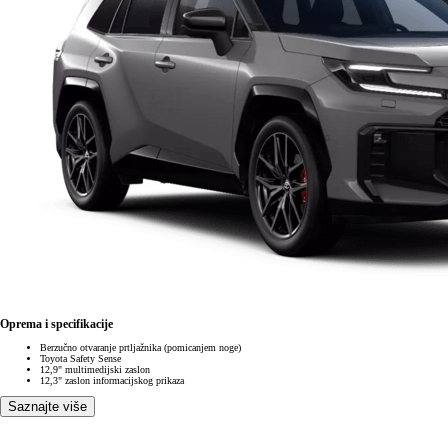
Oprema i specifikacije
Berzučno otvaranje prtljažnika (pomicanjem noge)
Toyota Safety Sense
12,9" multimedijski zaslon
12,3" zaslon informacijskog prikaza
Saznajte više