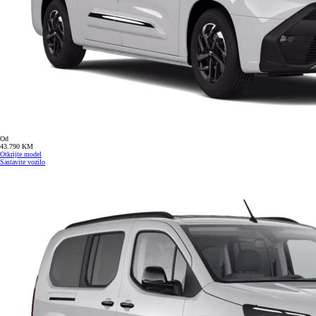
Od
43.790 KM
Otkrijte model
Sastavite vozilo