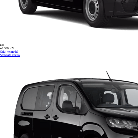
Od
40.900 KM
Otkrijte model
Sastavite vozilo