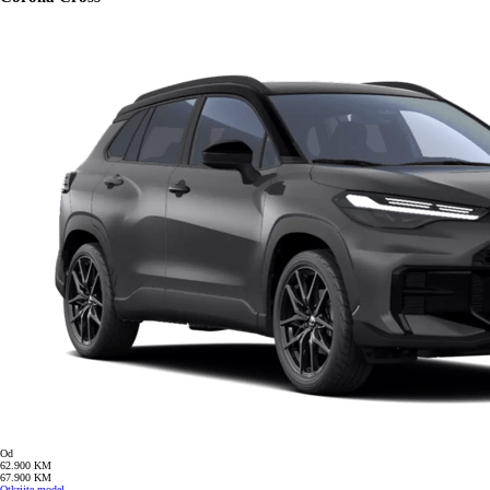
Od
62.900 KM
67.900 KM
Otkrijte model