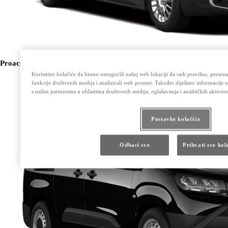
Proace City
Koristimo kolačiće da bismo omogućili našoj web lokaciji da radi pravilno, personali
funkcije društvenih medija i analizirali web promet. Također dijelimo informacije 
s našim partnerima u oblastima društvenih medija, oglašavanja i analitičkih aktivnos
Postavke kolačića
Odbaci sve
Prihvati sve kol