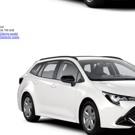
Od
58.700 KM
Otkrijte model
Sastavite vozilo