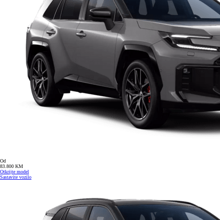
Od
83.800 KM
Otkrijte model
Sastavite vozilo