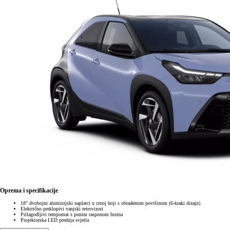
Oprema i specifikacije
18" dvobojni aluminijski naplatci u crnoj boji s obrađenom površinom (6-kraki dizajn)
Električno preklopivi vanjski retrovizori
Prilagodljivi tempomat s punim rasponom brzina
Projektorska LED prednja svjetla