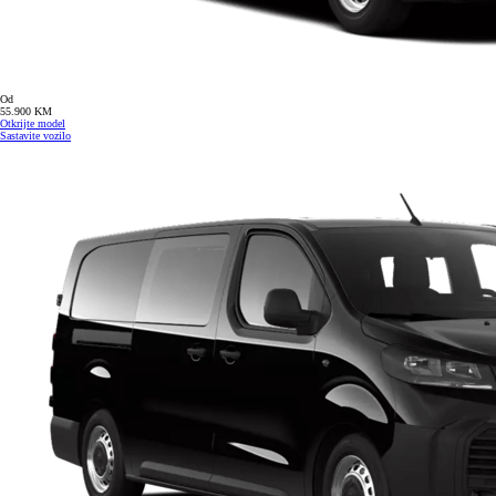
Od
55.900 KM
Otkrijte model
Sastavite vozilo