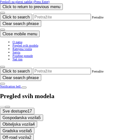
Preskoči na glavni sadržaj
(Press Enter)
Click to return to previous menu
Click to search
Pretražite
Clear search phrase
Close mobile menu
O nama
Pregled svih modela
Rabljena vozila
Servis
Posebne ponude
Naš tim
Click to search
Pretražite
Clear search phrase
Notification bell
Pregled svih modela
Sve dostupno
17
Gospodarska vozila
5
Obiteljska vozila
4
Gradska vozila
5
Off-road vozila
2