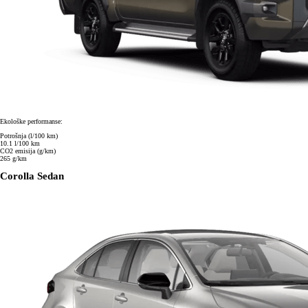
Ekološke performanse
:
Potrošnja (l/100 km)
10.1 l/100 km
CO2 emisija (g/km)
265 g/km
Corolla Sedan