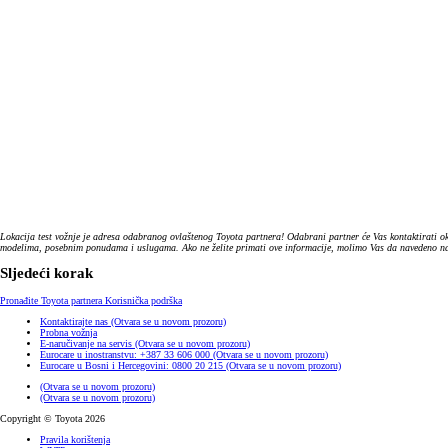
Lokacija test vožnje je adresa odabranog ovlaštenog Toyota partnera! Odabrani partner će Vas kontaktirati ok
modelima, posebnim ponudama i uslugama. Ako ne želite primati ove informacije, molimo Vas da navedeno nazn
Sljedeći korak
Pronađite Toyota partnera
Korisnička podrška
Kontaktirajte nas
(Otvara se u novom prozoru)
Probna vožnja
E-naručivanje na servis
(Otvara se u novom prozoru)
Eurocare u inostranstvu: +387 33 606 000
(Otvara se u novom prozoru)
Eurocare u Bosni i Hercegovini: 0800 20 215
(Otvara se u novom prozoru)
(Otvara se u novom prozoru)
(Otvara se u novom prozoru)
Copyright © Toyota 2026
Pravila korištenja