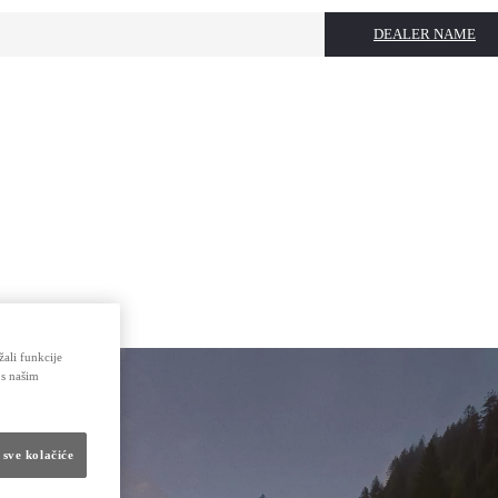
DEALER NAME
žali funkcije
 s našim
 sve kolačiće