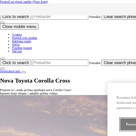
Preskoči na glavni sadržaj
(Press Enter)
Click to return to previous menu
Click to search
Clear search phra
Pretražite
Close mobile menu
O nama
Pregled svih modela
Rabljena vozila
Servis
Posebne ponude
Naš tim
Click to search
Clear search phra
Pretražite
Notification bell
Nova Toyota Corolla Cross
Prijavite se i među prvima isprobajte novu Corollu Cross!
Ispunite donji obrazac i zakažite probnu vožnju.
Koristimo kola
društvenih me
partnerima u o
Posta