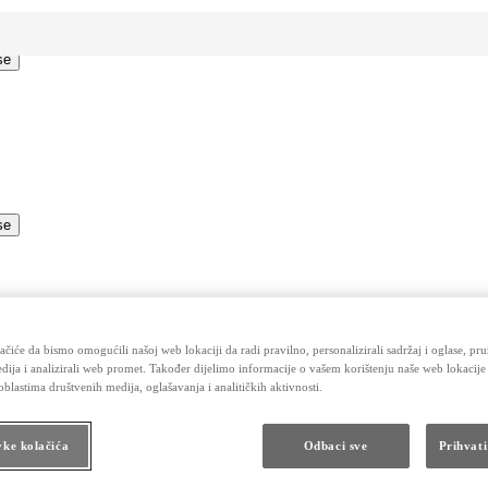
se
se
čiće da bismo omogućili našoj web lokaciji da radi pravilno, personalizirali sadržaj i oglase, pru
dija i analizirali web promet. Također dijelimo informacije o vašem korištenju naše web lokacije
blastima društvenih medija, oglašavanja i analitičkih aktivnosti.
vke kolačića
Odbaci sve
Prihvati