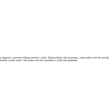
o dogovora i potvrde traženog termina i vozila. Toyota poštuje vašu privatnost, stoga podaci neće biti prosl
ačite u polju iznad i vaši podaci neće biti spremljeni u našoj bazi podataka.