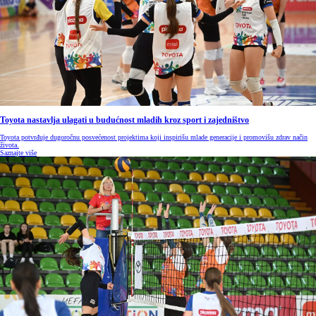
Toyota nastavlja ulagati u budućnost mladih kroz sport i zajedništvo
Toyota potvrđuje dugoročnu posvećenost projektima koji inspirišu mlade generacije i promovišu zdrav način
života.
Saznajte više