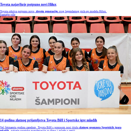
Toyota najavljuje potpuno novi Hilux
Toyota otkriva potpuno novu,
devetu generaciju
svog legendarnog pick-up modela Hilux.
Saznajte više
14 godina zlatnog prijateljstva Toyota BiH i Sportske igre mladih
Već četrnaestu godinu zaredom, Toyota BiH s ponosom nosi titulu
zlatnog sponzora Sportskih igara
mladih
, najveće sportske manifestacije za djecu i mlade u regiji.