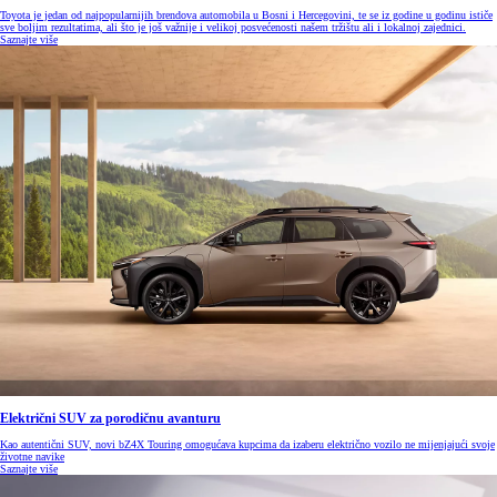
Toyota je jedan od najpopularnijih brendova automobila u Bosni i Hercegovini, te se iz godine u godinu ističe
sve boljim rezultatima, ali što je još važnije i velikoj posvećenosti našem tržištu ali i lokalnoj zajednici.
Saznajte više
Električni SUV za porodičnu avanturu
Kao autentični SUV, novi bZ4X Touring omogućava kupcima da izaberu električno vozilo ne mijenjajući svoje
životne navike
Saznajte više