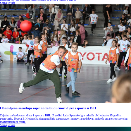
Saznajte više
Obnovljena saradnja zajedno za budućnost djece i sporta u BiH.
Zajedno za budućnost djece i sporta u BiH. U godini kada Sportske igre mladih obilježavaju 15 godina
postojanja, Toyota BiH obnavlja dugogodišnje partnerstvo i nastavlja podržavati najveću amatersku sportsku
manifestaciju u regiji.
Saznajte više