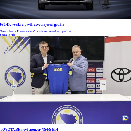
930.452 vozila u prvih devet mjeseci godine
Toyota Motor Europe nadmašila tržište s rekordnom prodajom
Saznajte više
TOYOTA BH novi sponzor NS/FS BiH