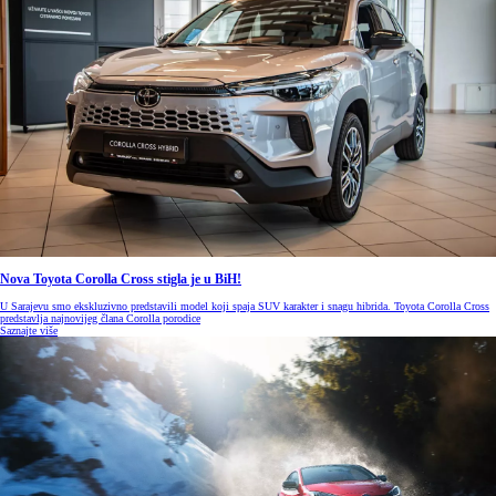
Nova Toyota Corolla Cross stigla je u BiH!
U Sarajevu smo ekskluzivno predstavili model koji spaja SUV karakter i snagu hibrida. Toyota Corolla Cross
predstavlja najnovijeg člana Corolla porodice
Saznajte više