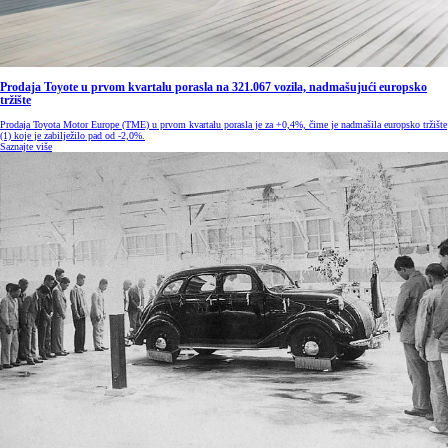
Prodaja Toyote u prvom kvartalu porasla na 321.067 vozila, nadmašujući europsko
tržište
Prodaja Toyota Motor Europe (TME) u prvom kvartalu porasla je za +0,4%, čime je nadmašila europsko tržište
(1) koje je zabilježilo pad od -2,0%.
Saznajte više