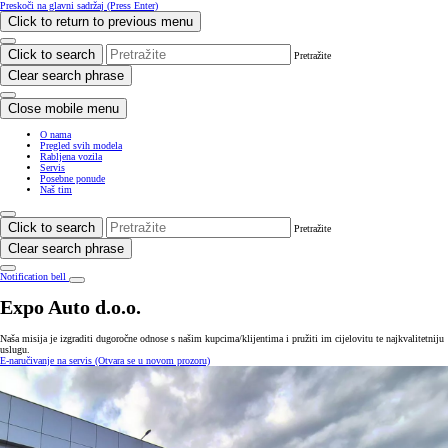
Preskoči na glavni sadržaj
(Press Enter)
Click to return to previous menu
Click to search
Pretražite
Clear search phrase
Close mobile menu
O nama
Pregled svih modela
Rabljena vozila
Servis
Posebne ponude
Naš tim
Click to search
Pretražite
Clear search phrase
Notification bell
Expo Auto d.o.o.
Naša misija je izgraditi dugoročne odnose s našim kupcima/klijentima i pružiti im cijelovitu te najkvalitetniju
uslugu.
E-naručivanje na servis
(Otvara se u novom prozoru)