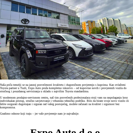
Naša priča temelji se na jasnoj posvećenosti kvalitetu i dugoročnom povjerenju s kupcima. Kao ovlašteni
Toyota partner u Tuzli, Expo Auto pruža kompletno iskustvo – od kupovine novih i provjerenih vozila do
stručnog i pouzdanog servisiranja u skladu s najvišim Toyota standardima.
U modernom prodajno-servisnom centru, naš tim posvećenih profesionalaca stoji vam na raspolaganju kroz
individualan pristup, stručno savjetovanje i vrhunsku tehničku podršku. Bilo da birate svoje novo vozilo ili
želite osigurati dugotrajan i siguran rad vašeg postojećeg, možete računati na kvalitet i sigurnost bez
kompromisa.
Gradimo odnose koji traju – jer vaše povjerenje nam je najvažnije.
Expo Auto d.o.o.