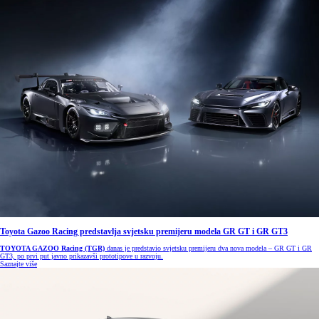
Toyota Gazoo Racing predstavlja svjetsku premijeru modela GR GT i GR GT3
TOYOTA GAZOO Racing (TGR)
danas je predstavio svjetsku premijeru dva nova modela – GR GT i GR
GT3, po prvi put javno prikazavši prototipove u razvoju.
Saznajte više