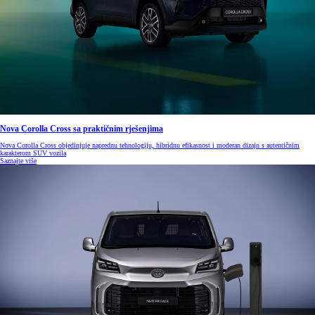
Nova Corolla Cross sa praktičnim rješenjima
Nova Corolla Cross objedinjuje naprednu tehnologiju, hibridnu efikasnost i moderan dizajn s autentičnim
karakterom SUV vozila
Saznajte više