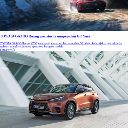
TOYOTA GAZOO Racing predstavlja unaprijeđeni GR Yaris
TOYOTA GAZOO Racing (TGR) predstavlja novu evoluciju modela GR Yaris, koja utjelovljuje težnju ka
stalnom usavršavanju ovog sportskog kompakt modela
Saznajte više