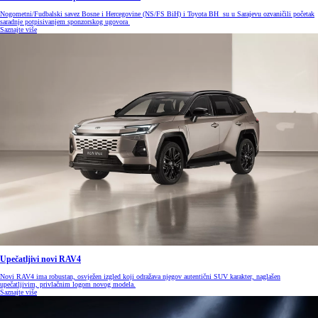
Nogometni/Fudbalski savez Bosne i Hercegovine (NS/FS BiH) i Toyota BH su u Sarajevu ozvaničili početak
saradnje potpisivanjem sponzorskog ugovora
Saznajte više
Upečatljivi novi RAV4
Novi RAV4 ima robustan, osvježen izgled koji odražava njegov autentični SUV karakter, naglašen
upečatljivim, privlačnim logom novog modela.
Saznajte više