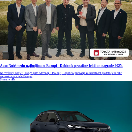
Auto Nuić među najboljima u Europi - Dobitnik prestižne Ichiban nagrade 2025.
Na svečanoj dodjeli, ovoga puta održanoj u Bolonji, Toyotino priznanje za izuzetnost predato je u ruke
partnerima iz cijele Europe.
Saznajte više