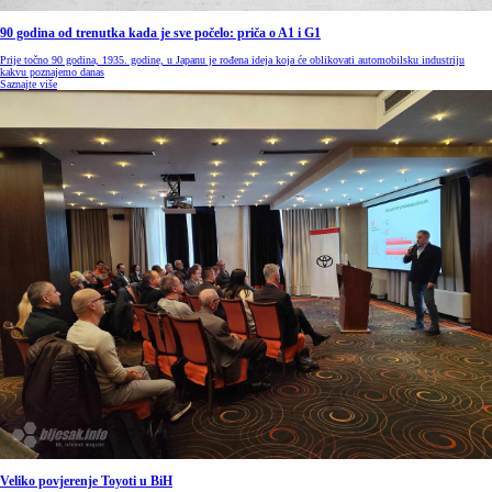
90 godina od trenutka kada je sve počelo: priča o A1 i G1
Prije točno 90 godina, 1935. godine, u Japanu je rođena ideja koja će oblikovati automobilsku industriju
kakvu poznajemo danas
Saznajte više
Veliko povjerenje Toyoti u BiH