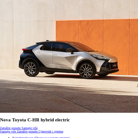
Nova Toyota C-HR hybrid electric
Zatražite ponudu
Saznajte više
Saznajte više
Zatražite ponudu
Cjenovnik i oprema
Kontaktirajte nas
(Otvara se u novom prozoru)