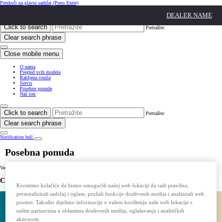
Preskoči na glavni sadržaj
(Press Enter)
Click to return to previous menu
DEALER NAME
Click to search
Pretražite
Clear search phrase
Close mobile menu
O nama
Pregled svih modela
Rabljena vozila
Servis
Posebne ponude
Naš tim
Click to search
Pretražite
Clear search phrase
Notification bell
Posebna ponuda
Već od 53.900 KM
C-HR HYBRID
Koristimo kolačiće da bismo omogućili našoj web lokaciji da radi pravilno,
personalizirali sadržaj i oglase, pružali funkcije društvenih medija i analizirali web
promet. Također dijelimo informacije o vašem korištenju naše web lokacije s
našim partnerima u oblastima društvenih medija, oglašavanja i analitičkih
aktivnosti.