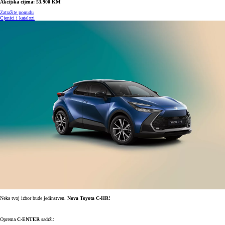
Akcijska cijena: 53.900 KM
Zatražite ponudu
Cjenici i katalozi
Neka tvoj izbor bude jedinstven.
Nova Toyota C-HR!
Oprema
C-ENTER
sadrži: