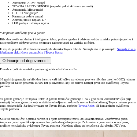
Automatski e-CVT menjač
TOYOTA SAFETY SENSE® (napredni paket aktivne sigurnosti)
Automatski klima uređaj
CLOUD Navigacija*
Kamera za vožnju unazad
Aluminijumski naplaci 17“
LED prednja i stražnja svjetla
* besplatno korištenje prve 4 godine
Hibridna vozila su idealan i inteligentan izbor; pružaju ugodnu i odzivnu vožnju uz nisku potrošnju goriva i
niske troškove održavanja te se ne moraju nadopunjavati na vanjsku utičnicu.
U svijetu je preko 28 miliona zadovoljnih vlasnika Toyota hibrida. Saznajte što ih je osvojilo:
Saznajte više o
hibridnom električnom automobilu | Toyota Bosna
Odricanje od dogovornosti
Ponuda vrijedi do završetka prodaje ograničene količine vozila.
10 godišnja garancija na hibridnu bateriju važi isključivo uz redovne provjere hibridne baterije (HHC) jednom
godišnje ili nakon pređenih 15.000 km (u zavisnosti koji od uslova nastupi prvi) kod ovlaštenog Toyota
partnera.
10 godina garancije uz Toyota Relax: 3 godine tvorničke garancije + do 7 godina ili 200.000km* (šta prije
nastupi) dodatne garancije koja se aktivira obavljanjem redovnih servisa kod ovlaštenog Toyota partnera prema
uputi proizvođača. Za detalje vezane uz Toyota Relax, posjetite
Toyota Relax
ili kontaktirajte ovlaštenog
Toyota partnera.
Slike su simbolične. Oprema na vozilu i njena dostupnost zavisi od lokalnih uslova. Zadržavamo pravo
izmjene cijena i specifikacija opreme bez prethodnog obavještenja. Za konačnu cijenu vozila sa opcijama,
molimo kontaktirajte ovlaštenog Toyota partnera. Navedene cijene su konačne sa uključenim PDV-om.