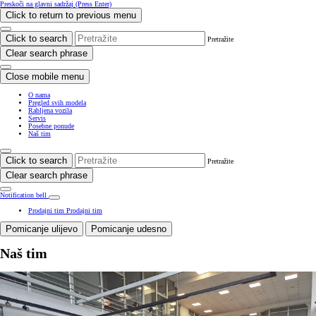
Preskoči na glavni sadržaj
(Press Enter)
Click to return to previous menu
Click to search
Pretražite
Clear search phrase
Close mobile menu
O nama
Pregled svih modela
Rabljena vozila
Servis
Posebne ponude
Naš tim
Click to search
Pretražite
Clear search phrase
Notification bell
Prodajni tim
Prodajni tim
Pomicanje ulijevo
Pomicanje udesno
Naš tim