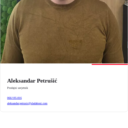
Aleksandar Petrušić
Prodajni savjetnik
066/195-816
aleksandar.petrusic@sladaboni.com