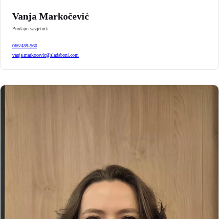
Vanja Markočević
Prodajni savjetnik
066/489-560
vanja.markocevic@sladaboni.com