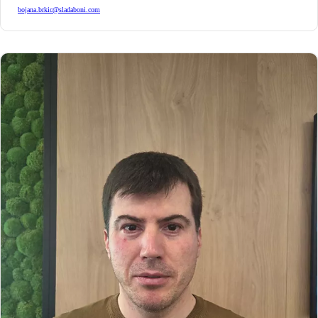
bojana.brkic@sladaboni.com