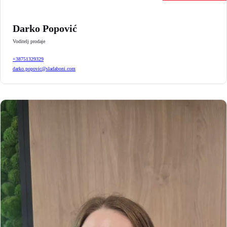
Darko Popović
Voditelj prodaje
+38751329329
darko.popovic@sladaboni.com