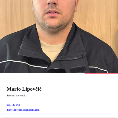
Mario Lipovčić
Servisni savjetnik
065/143-063
mario.lipovcic@sladaboni.com