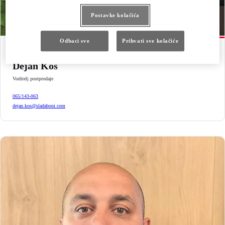
Postavke kolačića
Odbaci sve
Prihvati sve kolačiće
Dejan Kos
Voditelj postprodaje
065/143-063
dejan.kos@sladaboni.com