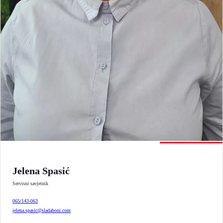
Jelena Spasić
Servisni savjetnik
065/143-063
jelena.spasic@sladaboni.com