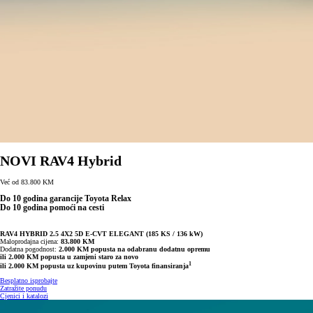
NOVI RAV4 Hybrid
Već od 83.800 KM
Do 10 godina garancije Toyota Relax
Do 10 godina pomoći na cesti
RAV4 HYBRID 2.5 4X2 5D E-CVT ELEGANT (185 KS / 136 kW)
Maloprodajna cijena:
83.800 KM
Dodatna pogodnost:
2.000 KM popusta na odabranu dodatnu opremu
ili 2.000 KM popusta u zamjeni staro za novo
1
ili 2.000 KM popusta uz kupovinu putem Toyota finansiranja
Besplatno isprobajte
Zatražite ponudu
Cjenici i katalozi