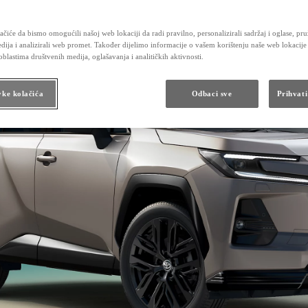
čiće da bismo omogućili našoj web lokaciji da radi pravilno, personalizirali sadržaj i oglase, pru
dija i analizirali web promet. Također dijelimo informacije o vašem korištenju naše web lokacije
blastima društvenih medija, oglašavanja i analitičkih aktivnosti.
vke kolačića
Odbaci sve
Prihvati