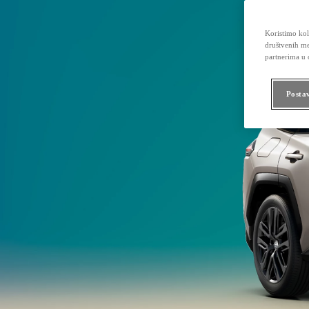
Koristimo kola
društvenih me
partnerima u o
Posta