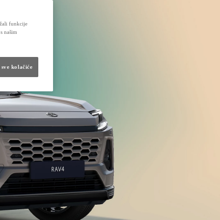
žali funkcije
 s našim
 sve kolačiće