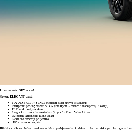
Pionir se vraća! SUV za sve!
Oprema
ELEGANT
sadrži:
TOYOTA SAFETY SENSE (napredni paket aktivne sigurnosti)
Inteligentni parking senzori sa ICS (Intelligent Clearance Sonar) (prednji i zadnji)
12.9" multimedijski ekran
Integracija s pametnim telefonima (Apple CarPlay i Android Auto)
Dvozonski automatski klima uređaj
Električno otvaranje prtljažnika
18” aluminijski naplatci
Hibridna vozila su idealan i inteligentan izbor; pružaju ugodnu i odzivnu vožnju uz nisku potrošnju goriva i n