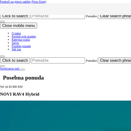
Preskoči na glavni sadržaj
(Press Enter)
Click to return to previous menu
Click to search
Clear search phra
Pretražite
Close mobile menu
O nama
Pregled svih modela
Rabljena vozila
Servis
Posebne ponude
Naš tim
Click to search
Clear search phra
Pretražite
Notification bell
Posebna ponuda
Već od 83.800 KM
NOVI RAV4 Hybrid