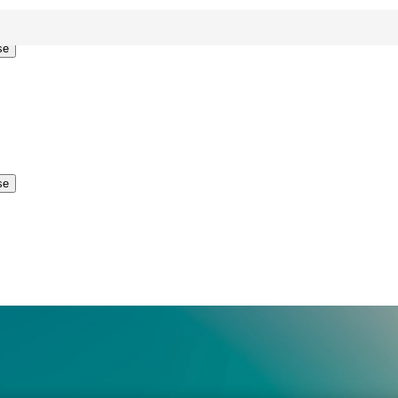
se
se