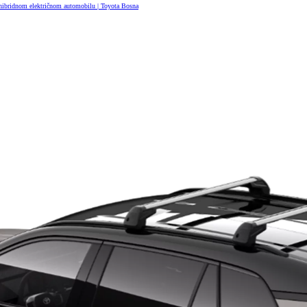
 hibridnom električnom automobilu | Toyota Bosna