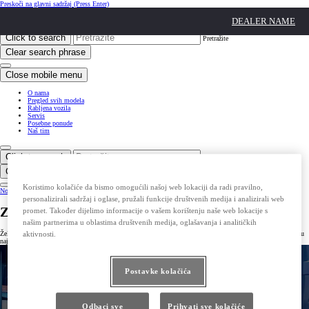
Preskoči na glavni sadržaj
(Press Enter)
Click to return to previous menu
DEALER NAME
Click to search
Pretražite
Clear search phrase
Close mobile menu
O nama
Pregled svih modela
Rabljena vozila
Servis
Posebne ponude
Naš tim
Click to search
Pretražite
Clear search phrase
Koristimo kolačiće da bismo omogućili našoj web lokaciji da radi pravilno,
Notification bell
personalizirali sadržaj i oglase, pružali funkcije društvenih medija i analizirali web
Zatražite ponudu za Yaris
promet. Također dijelimo informacije o vašem korištenju naše web lokacije s
našim partnerima u oblastima društvenih medija, oglašavanja i analitičkih
Želite ponudu za Yaris? Unesite vaše podatke u kontakt obrazac, a naši prodajni savjetnici kontaktirat će vas u
aktivnosti.
najkraćem roku.
Postavke kolačića
Odbaci sve
Prihvati sve kolačiće