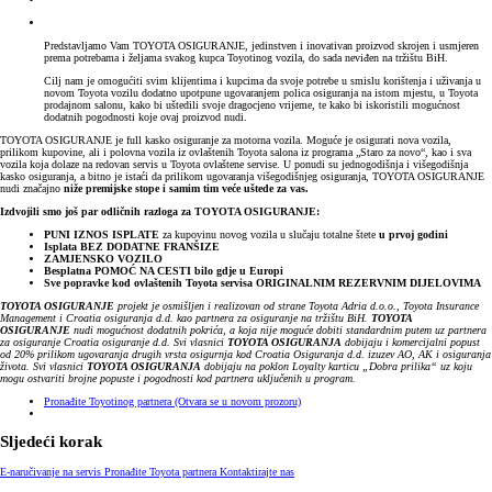
Predstavljamo Vam TOYOTA OSIGURANJE, jedinstven i inovativan proizvod skrojen i usmjeren
prema potrebama i željama svakog kupca Toyotinog vozila, do sada neviđen na tržištu BiH.
Cilj nam je omogućiti svim klijentima i kupcima da svoje potrebe u smislu korištenja i uživanja u
novom Toyota vozilu dodatno upotpune ugovaranjem polica osiguranja na istom mjestu, u Toyota
prodajnom salonu, kako bi uštedili svoje dragocjeno vrijeme, te kako bi iskoristili mogućnost
dodatnih pogodnosti koje ovaj proizvod nudi.
TOYOTA OSIGURANJE je full kasko osiguranje za motorna vozila. Moguće je osigurati nova vozila,
prilikom kupovine, ali i polovna vozila iz ovlaštenih Toyota salona iz programa „Staro za novo“, kao i sva
vozila koja dolaze na redovan servis u Toyota ovlaštene servise. U ponudi su jednogodišnja i višegodišnja
kasko osiguranja, a bitno je istaći da prilikom ugovaranja višegodišnjeg osiguranja, TOYOTA OSIGURANJE
nudi značajno
niže premijske stope i samim tim veće uštede za vas.
Izdvojili smo još par odličnih razloga za TOYOTA OSIGURANJE:
PUNI IZNOS ISPLATE
za kupovinu novog vozila u slučaju totalne štete
u prvoj godini
Isplata BEZ DODATNE FRANŠIZE
ZAMJENSKO VOZILO
Besplatna POMOĆ NA CESTI bilo gdje u Europi
Sve popravke kod ovlaštenih Toyota servisa ORIGINALNIM REZERVNIM DIJELOVIMA
TOYOTA OSIGURANJE
projekt je osmišljen i realizovan od strane Toyota Adria d.o.o., Toyota Insurance
Management i Croatia osiguranja d.d. kao partnera za osiguranje na tržištu BiH.
TOYOTA
OSIGURANJE
nudi mogućnost dodatnih pokrića, a koja nije moguće dobiti standardnim putem uz partnera
za osiguranje Croatia osiguranje d.d. Svi vlasnici
TOYOTA OSIGURANJA
dobijaju i komercijalni popust
od 20% prilikom ugovaranja drugih vrsta osigurnja kod Croatia Osiguranja d.d. izuzev AO, AK i osiguranja
života. Svi vlasnici
TOYOTA OSIGURANJA
dobijaju na poklon Loyalty karticu „Dobra prilika“ uz koju
mogu ostvariti brojne popuste i pogodnosti kod partnera uključenih u program.
Pronađite Toyotinog partnera
(Otvara se u novom prozoru)
Sljedeći korak
E-naručivanje na servis
Pronađite Toyota partnera
Kontaktirajte nas