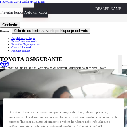
Preskoči na glavni sadržaj
(Press Enter)
DEALER NAME
Privatni kupci
Privredna vozila
Poslovni kupci
Odaberite
Kliknite da biste zatvorili preklapanje dohvata
Odaberite
Besplatno isprobajte
E-naručivanje na servis
Pronađite Toyota partnera
Cjenici i katalozi
Posebne ponude
TOYOTA OSIGURANJE
Vašu Toyotu volimo koliko i vi. Zato smo za vas pripremili osiguranje po mjeri vaše Toyote.
Koristimo kolačiće da bismo omogućili našoj web lokaciji da radi pravilno,
personalizirali sadržaj i oglase, pružali funkcije društvenih medija i analizirali web
promet. Također dijelimo informacije o vašem korištenju naše web lokacije s
našim partnerima u oblastima društvenih medija, oglašavanja i analitičkih