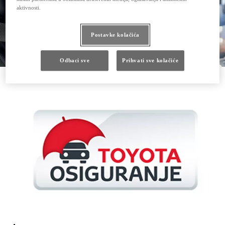
aktivnosti.
Postavke kolačića
Odbaci sve
Prihvati sve kolačiće