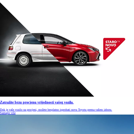
Zatražite brzu procjenu vrijednosti vašeg vozila.
Dok je vaše vozilo na procjeni, možete besplatno isprobati novu Toyotu prema vašem izboru.
Saznajte više