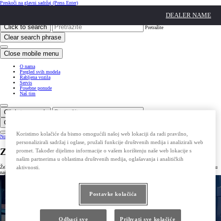
Preskoči na glavni sadržaj
(Press Enter)
Click to return to previous menu
DEALER NAME
Click to search
Pretražite
Clear search phrase
Close mobile menu
O nama
Pregled svih modela
Rabljena vozila
Servis
Posebne ponude
Naš tim
Click to search
Pretražite
Clear search phrase
Koristimo kolačiće da bismo omogućili našoj web lokaciji da radi pravilno,
Notification bell
personalizirali sadržaj i oglase, pružali funkcije društvenih medija i analizirali web
Zatražite ponudu za Yaris
promet. Također dijelimo informacije o vašem korištenju naše web lokacije s
našim partnerima u oblastima društvenih medija, oglašavanja i analitičkih
Želite ponudu za Yaris? Unesite vaše podatke u kontakt obrazac, a naši prodajni savjetnici kontaktirat će vas u
aktivnosti.
najkraćem roku.
Postavke kolačića
Odbaci sve
Prihvati sve kolačiće