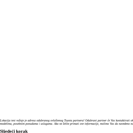
Lokacija test vožnje je adresa odabranog ovlaštenog Toyota partnera! Odabrani partner će Vas kontaktirati ok
modelima, posebnim ponudama i uslugama. Ako ne želite primati ove informacije, molimo Vas da navedeno nazn
Sljedeći korak