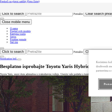
Preskoči na glavni sadržaj
(Press Enter)
Click to return to previous menu
Click to search
Clear search phra
Pretražite
Close mobile menu
O nama
Pregled svih modela
Rabljena vozila
Servis
Posebne ponude
Naš tim
Click to search
Clear search phra
Pretražite
Notification bell
Koristimo kola
Besplatno isprobajte Toyotu Yaris Hybrid
društvenih me
partnerima u o
Toyota Yaris, unosi dozu adrenalina u svakodnevnu vožnju. Unesite vaše podatke u kontakt obrazac, a naši proda
Posta