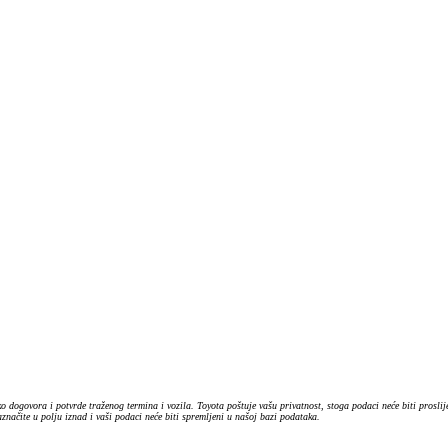
o dogovora i potvrde traženog termina i vozila. Toyota poštuje vašu privatnost, stoga podaci neće biti prosl
ačite u polju iznad i vaši podaci neće biti spremljeni u našoj bazi podataka.