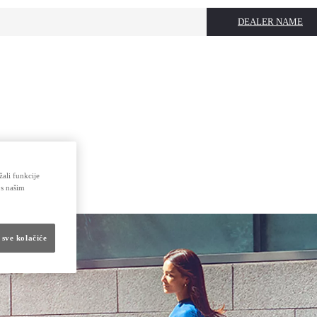
DEALER NAME
žali funkcije
 s našim
 sve kolačiće