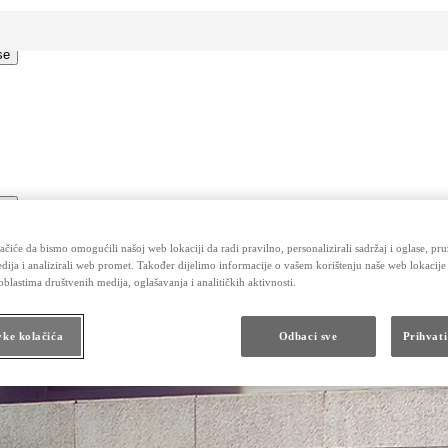
se
se
čiće da bismo omogućili našoj web lokaciji da radi pravilno, personalizirali sadržaj i oglase, pru
dija i analizirali web promet. Također dijelimo informacije o vašem korištenju naše web lokacije
blastima društvenih medija, oglašavanja i analitičkih aktivnosti.
jni savjetnici kontaktirat će vas u najkraćem roku.
vke kolačića
Odbaci sve
Prihvati