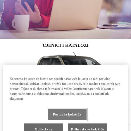
CJENICI I KATALOZI
Koristimo kolačiće da bismo omogućili našoj web lokaciji da radi pravilno,
personalizirali sadržaj i oglase, pružali funkcije društvenih medija i analizirali web
promet. Također dijelimo informacije o vašem korištenju naše web lokacije s
našim partnerima u oblastima društvenih medija, oglašavanja i analitičkih
aktivnosti.
Postavke kolačića
Hilux
Cjenik vozila
(Opens in new window)
Odbaci sve
Prihvati sve kolačiće