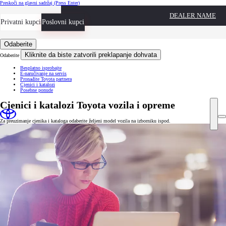
Preskoči na glavni sadržaj
(Press Enter)
DEALER NAME
Privatni kupci
Privredna vozila
Poslovni kupci
Odaberite
Kliknite da biste zatvorili preklapanje dohvata
Odaberite
Besplatno isprobajte
E-naručivanje na servis
Pronađite Toyota partnera
Cjenici i katalozi
Posebne ponude
Cjenici i katalozi Toyota vozila i opreme
Za preuzimanje cjenika i kataloga odaberite željeni model vozila na izborniku ispod.