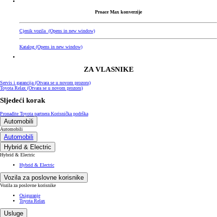
Proace Max konverzije
Cjenik vozila
(Opens in new window)
Katalog
(Opens in new window)
ZA VLASNIKE
Servis i garancija
(Otvara se u novom prozoru)
Toyota Relax
(Otvara se u novom prozoru)
Sljedeći korak
Pronađite Toyota partnera
Korisnička podrška
Automobili
Automobili
Automobili
Hybrid & Electric
Hybrid & Electric
Hybrid & Electric
Vozila za poslovne korisnike
Vozila za poslovne korisnike
Osiguranje
Toyota Relax
Usluge