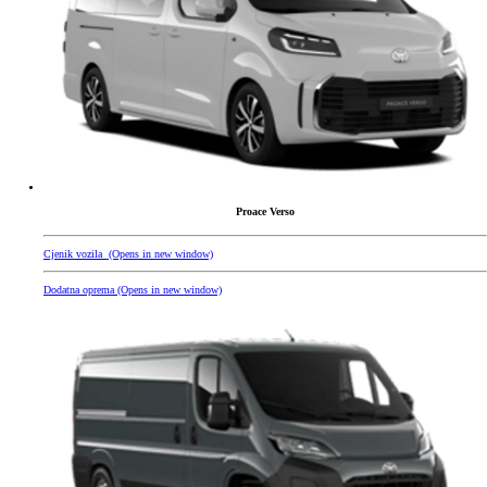
Proace Verso
Cjenik vozila
(Opens in new window)
Dodatna oprema
(Opens in new window)