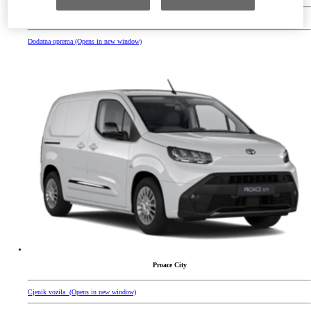
Katalog
(Opens in new window)
Dodatna oprema
(Opens in new window)
Proace City
Cjenik vozila
(Opens in new window)