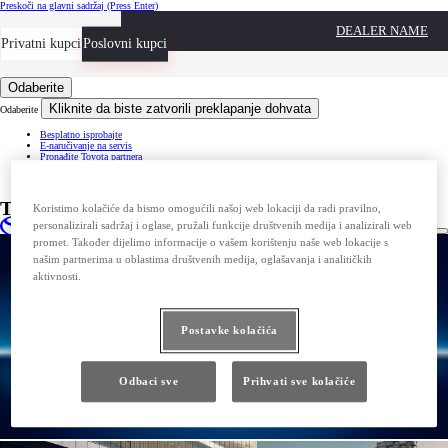
Preskoči na glavni sadržaj
(Press Enter)
DEALER NAME
Privatni kupci
Privredna vozila
Poslovni kupci
Odaberite
Kliknite da biste zatvorili preklapanje dohvata
Odaberite
Besplatno isprobajte
E-naručivanje na servis
Pronađite Toyota partnera
Cjenici i katalozi
Posebne ponude
Toyota Business Plus
Koristimo kolačiće da bismo omogućili našoj web lokaciji da radi pravilno,
personalizirali sadržaj i oglase, pružali funkcije društvenih medija i analizirali web
promet. Također dijelimo informacije o vašem korištenju naše web lokacije s
našim partnerima u oblastima društvenih medija, oglašavanja i analitičkih
aktivnosti.
Postavke kolačića
Odbaci sve
Prihvati sve kolačiće