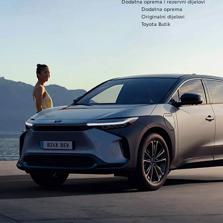
Dodatna oprema i rezervni dijelovi
Dodatna oprema
Originalni dijelovi
Toyota Butik